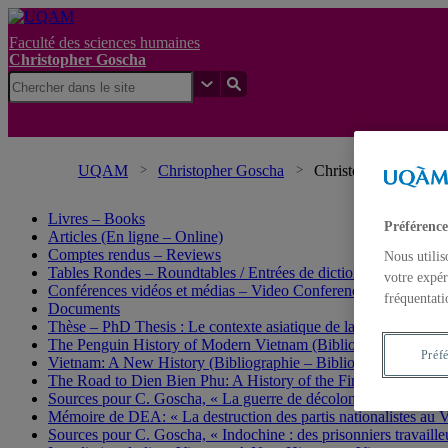
Faculté des sciences humaines
Christopher Goscha
UQAM
Christopher Goscha
Christopher Goscha
Livres – Books
Préférence
Articles (En ligne – Online)
Comptes rendus – Reviews
Nous utilis
Tables Rondes – Roundtables / Entrées de dictionnaire et d’enc
votre expér
Conférences vidéos et médias – Video Conferences and media
fréquentati
Documents
Thèse – PhD Thesis : Le contexte asiatique de la guerre d’Indo
The Penguin History of Modern Vietnam (Bibliographie – Bibl
Préf
Vietnam: A New History (Bibliographie – Bibliography)
The Road to Dien Bien Phu: A History of the First War for Vie
Sources pour C. Goscha, « La guerre de décolonisation la plus 
Mémoire de DEA: « La destruction des partis nationalistes au 
Sources pour C. Goscha, « Indochine : des prisonniers travaille