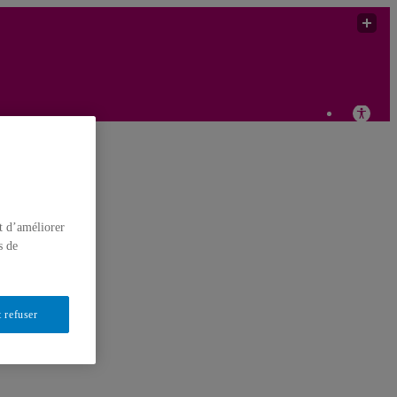
t d’améliorer
s de
 refuser
3-39.