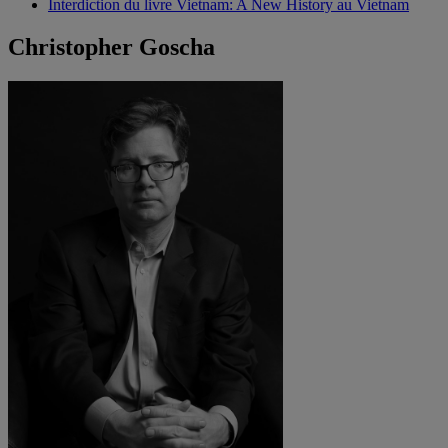
Interdiction du livre Vietnam: A New History au Vietnam
Christopher Goscha