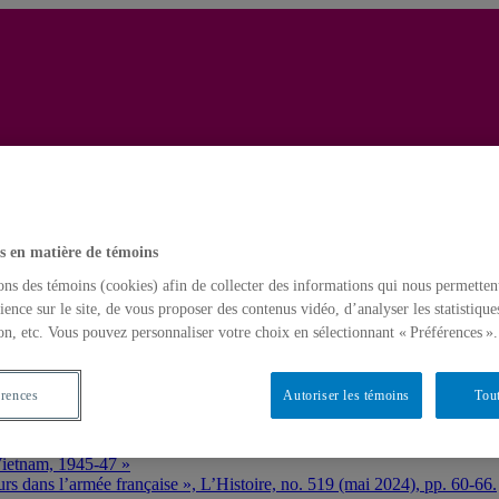
Christopher Goscha
Nouveaux projets de recherche – New Research Projects
s en matière de témoins
ons des témoins (cookies) afin de collecter des informations qui nous permetten
yclopédie – Dictionary and encyclopedia entries
ience sur le site, de vous proposer des contenus vidéo, d’analyser les statistique
on, etc. Vous pouvez personnaliser votre choix en sélectionnant « Préférences ».
chine
iography)
érences
Autoriser les témoins
Tout
tnam (Bibliographie – Bibliography)
violente du XXe siècle? », L’Histoire, no. 499 (septembre 2022), pp. 3
Vietnam, 1945-47 »
urs dans l’armée française », L’Histoire, no. 519 (mai 2024), pp. 60-66.