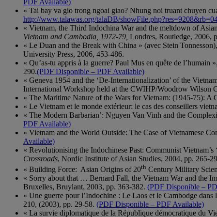
PDF Available)
« Tai bay va gio trong ngoai giao? Nhung noi truant chuyen 
http://www.talawas.org/talaDB/showFile.php?res=9208&rb=0
« Vietnam, the Third Indochina War and the meltdown of Asian 
Vietnam and Cambodia, 1972-79,
Londres, Routledge, 2006, 
« Le Duan and the Break with China » (avec Stein Tonnesson), P
University Press, 2006, 453-486.
« Qu’as-tu appris à la guerre? Paul Mus en quête de l’humain »,
290.
(PDF Disponible – PDF Available)
« Geneva 1954 and the ‘De-Internationalization’ of the Vietna
International Workshop held at the CWIHP/Woodrow Wilson C
« The Maritime Nature of the Wars for Vietnam: (1945-75): A G
« Le Vietnam et le monde extérieur: le cas des conseillers viet
« The Modern Barbarian’: Nguyen Van Vinh and the Complexit
PDF Available)
« Vietnam and the World Outside: The Case of Vietnamese Co
Available)
« Revolutionising the Indochinese Past: Communist Vietnam’s ‘
Crossroads
, Nordic Institute of Asian Studies, 2004, pp. 265-2
th
« Building Force: Asian Origins of 20
Century Military Scie
« Sorry about that … Bernard Fall, the Vietnam War and the Imp
Bruxelles, Bruylant, 2003, pp. 363-382.
(PDF Disponible – PD
« Une guerre pour l’Indochine : Le Laos et le Cambodge dans 
210, (2003), pp. 29-58.
(PDF Disponible – PDF Available)
« La survie diplomatique de la République démocratique du Vie