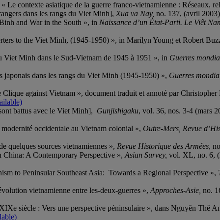
 « Le contexte asiatique de la guerre franco-vietnamienne : Réseaux, re
angers dans les rangs du Viet Minh],
Xua va Nay,
no. 137, (avril 2003)
Binh and War in the South », in
Naissance d’un État-Parti. Le Viêt Na
erters to the Viet Minh, (1945-1950) », in Marilyn Young et Robert Buz
 du Viet Minh dans le Sud-Vietnam de 1945 à 1951 », in
Guerres mondial
eurs japonais dans les rangs du Viet Minh (1945-1950) »,
Guerres mondial
Clique against Vietnam », document traduit et annoté par Christopher
ilable)
 sont battus avec le Viet Minh],
Gunjishigaku
, vol. 36, nos. 3-4 (mars 2
 modernité occidentale au Vietnam colonial »,
Outre-Mers, Revue d’His
e de quelques sources vietnamiennes »,
Revue Historique des Armées,
no
n China: A Contemporary Perspective »,
Asian Survey,
vol. XL, no. 6,
ism to Peninsular Southeast Asia: Towards a Regional Perspective »,
évolution vietnamienne entre les-deux-guerres »,
Approches-Asie,
no. 1
Xe siècle : Vers une perspective péninsulaire », dans Nguyên Thê Anh
able)