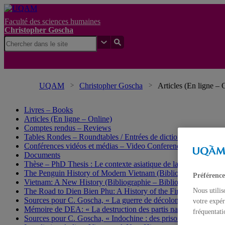
Faculté des sciences humaines
Christopher Goscha
UQAM
Christopher Goscha
Articles (En ligne – 
Livres – Books
Articles (En ligne – Online)
Comptes rendus – Reviews
Tables Rondes – Roundtables / Entrées de dictionnaire et d’enc
Conférences vidéos et médias – Video Conferences and media
Documents
Thèse – PhD Thesis : Le contexte asiatique de la guerre d’Indo
The Penguin History of Modern Vietnam (Bibliographie – Bibl
Préférence
Vietnam: A New History (Bibliographie – Bibliography)
Nous utilis
The Road to Dien Bien Phu: A History of the First War for Vie
Sources pour C. Goscha, « La guerre de décolonisation la plus 
votre expér
Mémoire de DEA: « La destruction des partis nationalistes au 
fréquentati
Sources pour C. Goscha, « Indochine : des prisonniers travaille