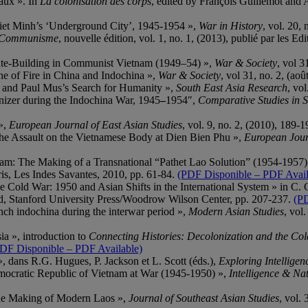
iaux ». In
La colonisation des corps
, edited by François Guillemot and 
Viet Minh’s ‘Underground City’, 1945-1954 »,
War in History
, vol. 20,
Communisme
, nouvelle édition, vol. 1, no. 1, (2013), publié par les E
tate-Building in Communist Vietnam (1949–54) »,
War & Society
, vol 3
ne of Fire in China and Indochina »,
War & Society
, vol 31, no. 2, (ao
 and Paul Mus’s Search for Humanity »,
South East Asia Research
, vo
nizer during the Indochina War, 1945
–
1954″,
Comparative Studies in S
»,
European Journal of East Asian Studies
, vol. 9, no. 2, (2010), 189-
 the Assault on the Vietnamese Body at Dien Bien Phu »,
European Journ
am: The Making of a Transnational “Pathet Lao Solution” (1954-1957) 
is, Les Indes Savantes, 2010, pp. 61-84.
(PDF Disponible – PDF Avail
Cold War: 1950 and Asian Shifts in the International System » in C.
d, Stanford University Press/Woodrow Wilson Center, pp. 207-237.
(PD
nch indochina during the interwar period »,
Modern Asian Studies
, vol
a », introduction to
Connecting Histories: Decolonization and the Col
DF Disponible – PDF Available)
, dans R.G. Hugues, P. Jackson et L. Scott (éds.),
Exploring Intelligen
emocratic Republic of Vietnam at War (1945-1950) »,
Intelligence & Nat
 the Making of Modern Laos »,
Journal of Southeast Asian Studies
, vol.