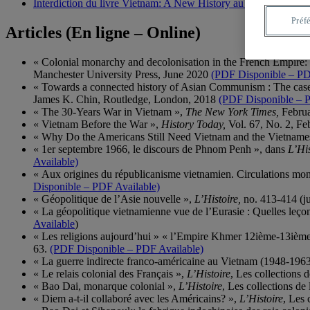
Interdiction du livre Vietnam: A New History au Vietnam
Préf
Articles (En ligne – Online)
« Colonial monarchy and decolonisation in the French Empire
Manchester University Press, June 2020
(PDF Disponible – PD
« Towards a connected history of Asian Communism : The case 
James K. Chin, Routledge, London, 2018
(PDF Disponible – P
« The 30-Years War in Vietnam »,
The New York Times,
Febru
« Vietnam Before the War »,
History Today,
Vol. 67, No. 2, F
« Why Do the Americans Still Need Vietnam and the Vietnam
« 1er septembre 1966, le discours de Phnom Penh », dans
L’His
Available)
« Aux origines du républicanisme vietnamien. Circulations mond
Disponible – PDF Available)
« Géopolitique de l’Asie nouvelle »,
L’Histoire,
no. 413-414 (ju
« La géopolitique vietnamienne vue de l’Eurasie : Quelles leço
Available
)
« Les religions aujourd’hui » « l’Empire Khmer 12ième-13ième si
63.
(PDF Disponible – PDF Available)
« La guerre indirecte franco-américaine au Vietnam (1948-196
« Le relais colonial des Français »,
L’Histoire
, Les collections 
« Bao Dai, monarque colonial »,
L’Histoire
, Les collections de
« Diem a-t-il collaboré avec les Américains? »,
L’Histoire
, Les 