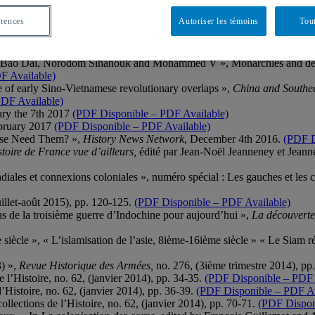
érences
Autoriser les témoins
Tout
: Bao Dai, Norodom Sihanouk and Mohammed V », Monarchies and decol
F Available)
of early Sino-Vietnamese revolutionary overlaps »,
China and Southeas
DF Available)
ary the 7th 2017
(PDF Disponible – PDF Available)
ebruary 2017
(PDF Disponible – PDF Available)
ese Need Them? »,
History News Network
, December 4th 2016.
(PDF D
toire de France vue d’ailleurs,
édité par Jean-Noël Jeanneney et Jeann
iales et connexions coloniales », numéro spécial : Les gauches et les 
illet-août 2015), pp. 120-125.
(PDF Disponible – PDF Available)
ns de la troisième guerre d’Indochine pour aujourd’hui »,
La découverte
ècle », « L’islamisation de l’asie, 8ième-16ième siècle » « Le Siam ré
3) »,
Revue Historique des Armées,
no. 276, (3ième trimestre 2014), pp
de l’Histoire, no. 62, (janvier 2014), pp. 34-35.
(PDF Disponible – PDF 
 l’Histoire, no. 62, (janvier 2014), pp. 36-39.
(PDF Disponible – PDF Av
collections de l’Histoire, no. 62, (janvier 2014), pp. 70-71.
(PDF Dispon