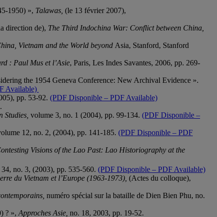
45-1950) »,
Talawas,
(le 13 février 2007),
a direction de),
The Third Indochina War: Conflict between China,
hina, Vietnam and the World beyond
Asia, Stanford, Stanford
rd : Paul Mus et l’Asie
, Paris, Les Indes Savantes, 2006, pp. 269-
onsidering the 1954 Geneva Conference: New Archival Evidence ».
F Available)
005), pp. 53-92.
(PDF Disponible – PDF Available)
.
n Studies,
volume 3, no. 1 (2004), pp. 99-134.
(PDF Disponible –
volume 12, no. 2, (2004), pp. 141-185.
(PDF Disponible – PDF
ontesting Visions of the Lao Past: Lao Historiography at the
. 34, no. 3, (2003), pp. 535-560.
(PDF Disponible – PDF Available)
erre du Vietnam et l’Europe (1963-1973),
(Actes du colloque),
 contemporains,
numéro spécial sur la bataille de Dien Bien Phu, no.
) ? »,
Approches Asie,
no. 18, 2003, pp. 19-52.