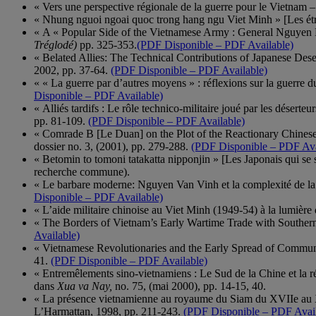
« Vers une perspective régionale de la guerre pour le Vietnam –
« Nhung nguoi ngoai quoc trong hang ngu Viet Minh » [Les étr
« A « Popular Side of the Vietnamese Army : General Nguyen 
Tréglodé)
pp. 325-353.
(PDF Disponible – PDF Available)
« Belated Allies: The Technical Contributions of Japanese Des
2002, pp. 37-64.
(PDF Disponible – PDF Available)
« « La guerre par d’autres moyens » : réflexions sur la guerre
Disponible – PDF Available)
« Alliés tardifs : Le rôle technico-militaire joué par les désert
pp. 81-109.
(PDF Disponible – PDF Available)
« Comrade B [Le Duan] on the Plot of the Reactionary Chinese 
dossier no. 3, (2001), pp. 279-288.
(PDF Disponible – PDF Ava
« Betomin to tomoni tatakatta nipponjin » [Les Japonais qui se
recherche commune).
« Le barbare moderne: Nguyen Van Vinh et la complexité de la
Disponible – PDF Available)
« L’aide militaire chinoise au Viet Minh (1949-54) à la lumièr
« The Borders of Vietnam’s Early Wartime Trade with Souther
Available)
« Vietnamese Revolutionaries and the Early Spread of Commun
41.
(PDF Disponible – PDF Available)
« Entremêlements sino-vietnamiens : Le Sud de la Chine et la r
dans
Xua va Nay,
no. 75, (mai 2000), pp. 14-15, 40.
« La présence vietnamienne au royaume du Siam du XVIIe au XI
L’Harmattan, 1998, pp. 211-243.
(PDF Disponible – PDF Avail