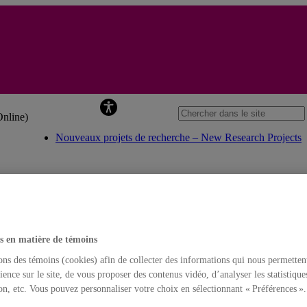
Christopher Goscha
Online)
Nouveaux projets de recherche – New Research Projects
yclopédie – Dictionary and encyclopedia entries
chine
iography)
s en matière de témoins
ons des témoins (cookies) afin de collecter des informations qui nous permetten
tnam (Bibliographie – Bibliography)
violente du XXe siècle? », L’Histoire, no. 499 (septembre 2022), pp. 3
ience sur le site, de vous proposer des contenus vidéo, d’analyser les statistique
Vietnam, 1945-47 »
on, etc. Vous pouvez personnaliser votre choix en sélectionnant « Préférences ».
urs dans l’armée française », L’Histoire, no. 519 (mai 2024), pp. 60-66.