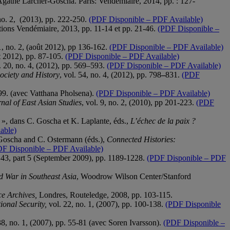
Agathe Larcher-Goscha. Paris: Vendémiaire, 2014, pp. : 127-
 no. 2, (2013), pp. 222-250.
(PDF Disponible – PDF Available)
ditions Vendémiaire, 2013, pp. 11-14 et pp. 21-46.
(PDF Disponible –
1, no. 2, (août 2012), pp 136-162.
(PDF Disponible – PDF Available)
ût 2012), pp. 87-105.
(PDF Disponible – PDF Available)
l. 20, no. 4, (2012), pp. 569–593.
(PDF Disponible – PDF Available)
ociety and History
, vol. 54, no. 4, (2012), pp. 798
–
831.
(PDF
199. (avec Vatthana Pholsena).
(PDF Disponible – PDF Available)
al of East Asian Studies
, vol. 9, no. 2, (2010), pp 201-223.
(PDF
», dans C. Goscha et K. Laplante, éds.,
L’échec de la paix ?
able)
 Goscha and C. Ostermann (éds.),
Connected Histories:
F Disponible – PDF Available)
. 43, part 5 (September 2009), pp. 1189-1228.
(PDF Disponible – PDF
d War in Southeast Asia
, Woodrow Wilson Center/Stanford
ce Archives,
Londres, Routeledge, 2008, pp. 103-115.
ional Security,
vol. 22, no. 1, (2007), pp. 100-138.
(PDF Disponible
 38, no. 1, (2007), pp. 55-81 (avec Soren Ivarsson).
(PDF Disponible –