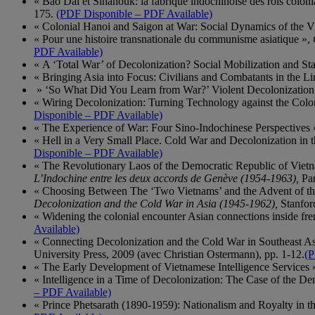
« Bao Dai et Sihanouk: la fabrique indochinoise des rois colon
175.
(PDF Disponible – PDF Available)
« Colonial Hanoi and Saigon at War: Social Dynamics of the 
« Pour une histoire transnationale du communisme asiatique »,
PDF Available)
« A ‘Total War’ of Decolonization? Social Mobilization and S
« Bringing Asia into Focus: Civilians and Combatants in the Li
» ‘So What Did You Learn from War?’ Violent Decolonization
« Wiring Decolonization: Turning Technology against the Colo
Disponible – PDF Available)
« The Experience of War: Four Sino-Indochinese Perspectives 
« Hell in a Very Small Place. Cold War and Decolonization in
Disponible – PDF Available)
« The Revolutionary Laos of the Democratic Republic of Vietn
L’Indochine entre les deux accords de Genève (1954-1963),
Par
« Choosing Between The ‘Two Vietnams’ and the Advent of the 
Decolonization and
the Cold War in Asia (1945-1962),
Stanfor
« Widening the colonial encounter Asian connections inside fre
Available)
« Connecting Decolonization and the Cold War in Southeast Asi
University Press, 2009 (avec Christian Ostermann), pp. 1-12.
(P
« The Early Development of Vietnamese Intelligence Services »
« Intelligence in a Time of Decolonization: The Case of the D
– PDF Available)
« Prince Phetsarath (1890-1959): Nationalism and Royalty in