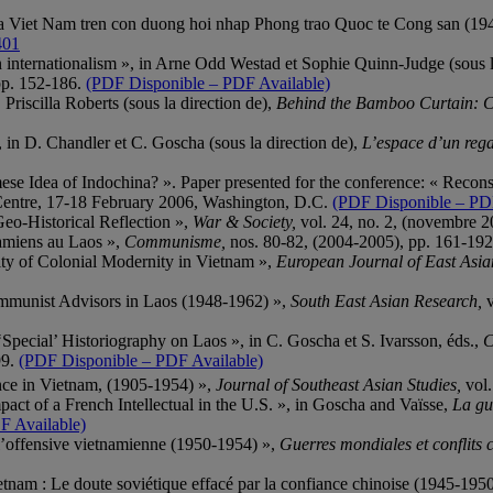
cua Viet Nam tren con duong hoi nhap Phong trao Quoc te Cong san (19
401
internationalism », in Arne Odd Westad et Sophie Quinn-Judge (sous l
pp. 152-186.
(PDF Disponible – PDF Available)
riscilla Roberts (sous la direction de),
Behind the Bamboo Curtain: C
 in D. Chandler et C. Goscha (sous la direction de),
L’espace d’un rega
mese Idea of Indochina? ». Paper presented for the conference: « Rec
entre, 17-18 February 2006, Washington, D.C.
(PDF Disponible – PD
eo-Historical Reflection »,
War & Society,
vol. 24, no. 2, (novembre 2
namiens au Laos »,
Communisme,
nos. 80-82, (2004-2005), pp. 161-192
y of Colonial Modernity in Vietnam »,
European Journal of East Asia
mmunist Advisors in Laos (1948-1962) »,
South East Asian Research,
Special’ Historiography on Laos », in C. Goscha et S. Ivarsson, éds.,
C
99.
(PDF Disponible – PDF Available)
nce in Vietnam, (1905-1954) »,
Journal of Southeast Asian Studies,
vol
act of a French Intellectual in the U.S. », in Goscha and Vaïsse,
La gu
F Available)
l’offensive vietnamienne (1950-1954) »,
Guerres mondiales et conflits
tnam : Le doute soviétique effacé par la confiance chinoise (1945-1950