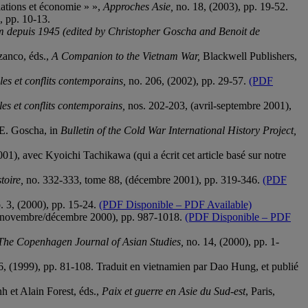
lations et économie » »,
Approches Asie,
no. 18, (2003), pp. 19-52.
, pp. 10-13.
m depuis 1945 (edited by Christopher Goscha and Benoit de
zanco, éds.,
A Companion to the Vietnam War,
Blackwell Publishers,
es et conflits contemporains,
no. 206, (2002), pp. 29-57.
(PDF
es et conflits contemporains,
nos. 202-203, (avril-septembre 2001),
 E. Goscha, in
Bulletin of the Cold War International History Project,
001), avec Kyoichi Tachikawa (qui a écrit cet article basé sur notre
toire,
no. 332-333, tome 88, (décembre 2001), pp. 319-346.
(PDF
. 3, (2000), pp. 15-24.
(PDF Disponible – PDF Available)
 (novembre/décembre 2000), pp. 987-1018.
(PDF Disponible – PDF
The Copenhagen Journal of Asian Studies,
no. 14, (2000), pp. 1-
6, (1999), pp. 81-108. Traduit en vietnamien par Dao Hung, et publié
 et Alain Forest, éds.,
Paix et guerre en Asie du Sud-est
, Paris,