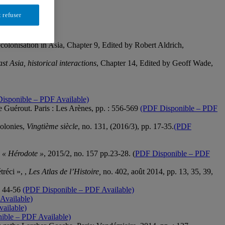
 refuser
onisation in Asia, Chapter 9, Edited by Robert Aldrich,
t Asia, historical interactions
, Chapter 14, Edited by Geoff Wade,
isponible – PDF Available)
e Guérout. Paris : Les Arènes, pp. : 556-569
(PDF Disponible – PDF
colonies,
Vingtième siècle
, no. 131, (2016/3), pp. 17-35.
(PDF
 « Hérodote »
, 2015/2, no. 157 pp.23-28. (
PDF Disponible – PDF
tréci », ,
Les Atlas de l’Histoire,
no. 402, août 2014, pp. 13, 35, 39,
. 44-56
(PDF Disponible – PDF Available)
Available)
ailable)
ible – PDF Available)