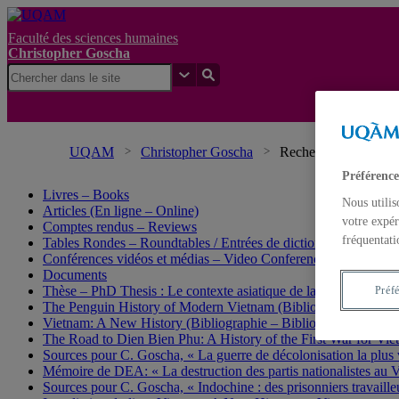
Faculté des sciences humaines
Christopher Goscha
UQAM
Christopher Goscha
Recherche
Préférence
Nou
Livres – Books
Nous utilis
Articles (En ligne – Online)
votre expér
Comptes rendus – Reviews
fréquentati
Tables Rondes – Roundtables / Entrées de dictionnaire et d’enc
Conférences vidéos et médias – Video Conferences and media
Documents
Thèse – PhD Thesis : Le contexte asiatique de la guerre d’Indo
Préf
The Penguin History of Modern Vietnam (Bibliographie – Bibl
Vietnam: A New History (Bibliographie – Bibliography)
The Road to Dien Bien Phu: A History of the First War for Vie
Sources pour C. Goscha, « La guerre de décolonisation la plus 
Mémoire de DEA: « La destruction des partis nationalistes au 
Sources pour C. Goscha, « Indochine : des prisonniers travaille