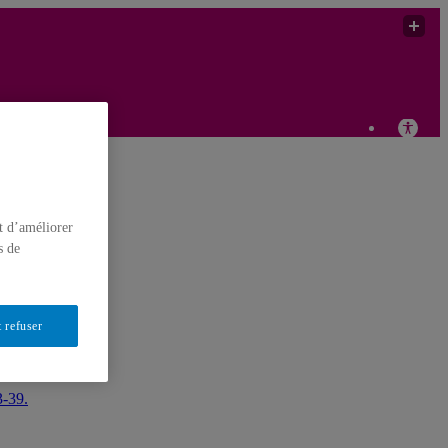
t d’améliorer
s de
 refuser
3-39.