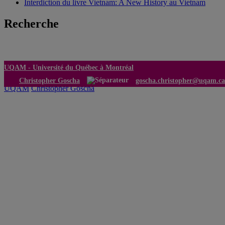
Interdiction du livre Vietnam: A New History au Vietnam
Recherche
UQAM -
Université du Québec à Montréal
Christopher Goscha
goscha.christopher@uqam.ca
UQAM
Christopher Goscha