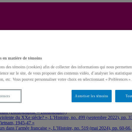
Christopher Goscha
s en matière de témoins
veaux projets de recherche – New Research Projects
ons des témoins (cookies) afin de collecter des informations qui nous permetten
ience sur le site, de vous proposer des contenus vidéo, d’analyser les statistique
on, etc. Vous pouvez personnaliser votre choix en sélectionnant « Préférences ».
yclopédie – Dictionary and encyclopedia entries
chine
érences
Autoriser les témoins
Tout
iography)
tnam (Bibliographie – Bibliography)
violente du XXe siècle? », L’Histoire, no. 499 (septembre 2022), pp. 3
Vietnam, 1945-47 »
urs dans l’armée française », L’Histoire, no. 519 (mai 2024), pp. 60-66.