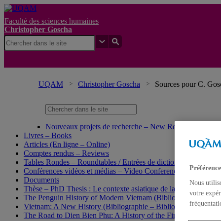
Faculté des sciences humaines
Christopher Goscha
UQAM
Christopher Goscha
Sources pour C. Gosch
Nouveaux projets de recherche – New Research Project
Livres – Books
Articles (En ligne – Online)
Comptes rendus – Reviews
Tables Rondes – Roundtables / Entrées de dictionnaire et d’enc
Préférence
Conférences vidéos et médias – Video Conferences and media
Documents
Nous utilis
Thèse – PhD Thesis : Le contexte asiatique de la guerre d’Indo
votre expér
The Penguin History of Modern Vietnam (Bibliographie – Bibl
fréquentati
Vietnam: A New History (Bibliographie – Bibliography)
The Road to Dien Bien Phu: A History of the First War for Vie