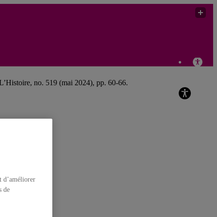
Christopher
Goscha
 L’Histoire, no. 519 (mai 2024), pp. 60-66.
t d’améliorer
s de