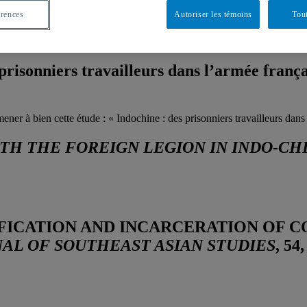
violente du XXe siècle? », L’Histoire, no. 499 (septembre 2022), pp. 3
érences
Autoriser les témoins
Tout
Vietnam, 1945-47 »
urs dans l’armée française », L’Histoire, no. 519 (mai 2024), pp. 60-66.
risonniers travailleurs dans l’armée françai
ener à bien cette étude : « Indochine : des prisonniers travailleurs dans
ITH THE FOREIGN LEGION IN INDO-CH
SIFICATION AND INCARCERATION OF 
AL OF SOUTHEAST ASIAN STUDIES
, 54