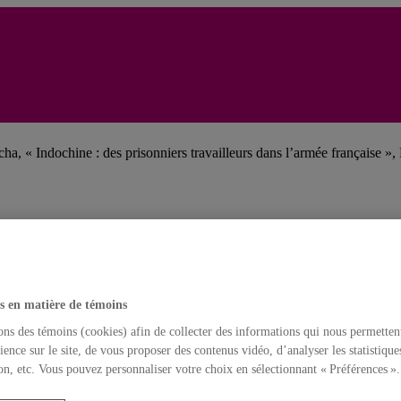
a, « Indochine : des prisonniers travailleurs dans l’armée française »,
s
yclopédie – Dictionary and encyclopedia entries
s en matière de témoins
ons des témoins (cookies) afin de collecter des informations qui nous permetten
chine
ience sur le site, de vous proposer des contenus vidéo, d’analyser les statistique
iography)
on, etc. Vous pouvez personnaliser votre choix en sélectionnant « Préférences ».
tnam (Bibliographie – Bibliography)