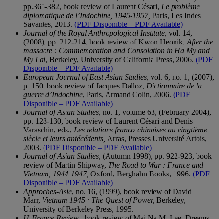
pp.365-382, book review of Laurent Césari,
Le problème
diplomatique de l’Indochine, 1945-1957,
Paris, Les Indes
Savantes, 2013.
(PDF Disponible – PDF Available)
Journal of the Royal Anthropological Institute,
vol. 14,
(2008), pp. 212-214, book review of Kwon Heonik,
After the
massacre : Commemoration and Consolation in Ha My and
My Lai
, Berkeley, University of California Press, 2006.
(PDF
Disponible – PDF Available)
European Journal of East Asian Studies,
vol. 6, no. 1, (2007),
p. 150, book review of Jacques Dalloz,
Dictionnaire de la
guerre d’Indochine
, Paris, Armand Colin, 2006.
(PDF
Disponible – PDF Available)
Journal of Asian Studies,
no. 1, volume 63, (February 2004),
pp. 128-130, book review of Laurent Césari and Denis
Varaschin, eds.,
Les relations franco-chinoises au vingtième
siècle et leurs antécédents,
Arras, Presses Université Artois,
2003.
(PDF Disponible – PDF Available)
Journal of Asian Studies
, (Autumn 1998), pp. 922-923, book
review of Martin Shipway,
The Road to War : France and
Vietnam, 1944-1947,
Oxford, Berghahn Books, 1996.
(PDF
Disponible – PDF Available)
Approches-Asie
, no. 16, (1999), book review of David
Marr,
Vietnam 1945 : The Quest of Power,
Berkeley,
University of Berkeley Press, 1995.
H-France Review
, book review of Mai Na M. Lee, Dreams