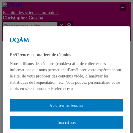
Faculté des sciences humaines
Christopher Goscha
Nouveaux projets de
Christopher
Préférences en matière de témoins
UQAM
recherche – New
Goscha
Research Projects
Nous utilisons des témoins (cookies) afin de collecter des
informations qui nous permettent d’améliorer votre expérience sur
Christopher Goscha
le site, de vous proposer des contenus vidéo, d’analyser les
statistiques de fréquentation, etc. Vous pouvez personnaliser votre
choix en sélectionnant « Préférences ».
Nouveaux projets de recherche – New Research Projects
Livres – Books
Articles (En ligne – Online)
Autoriser les témoins
Comptes rendus – Reviews
Tables Rondes – Roundtables / Entrées de dictionnaire et
d’encyclopédie – Dictionary and encyclopedia entries
Conférences vidéos et médias – Video Conferences and
Tout refuser
media
Documents