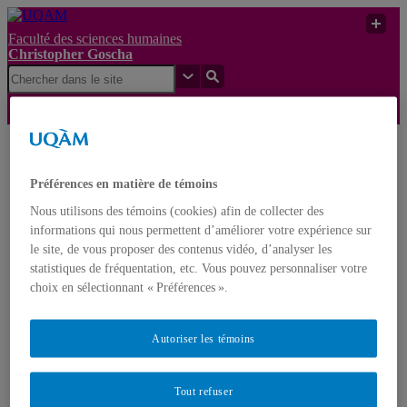
Faculté des sciences humaines
Christopher Goscha
Mémoire de DEA:
Christopher
« La destruction des
UQAM
Préférences en matière de témoins
Goscha
partis nationalistes au
Vietnam, 1945-47 »
Nous utilisons des témoins (cookies) afin de collecter des
informations qui nous permettent d’améliorer votre expérience sur
Christopher Goscha
le site, de vous proposer des contenus vidéo, d’analyser les
statistiques de fréquentation, etc. Vous pouvez personnaliser votre
choix en sélectionnant « Préférences ».
Nouveaux projets de recherche – New Research Projects
Livres – Books
Articles (En ligne – Online)
Autoriser les témoins
Comptes rendus – Reviews
Tables Rondes – Roundtables / Entrées de dictionnaire et
d’encyclopédie – Dictionary and encyclopedia entries
Conférences vidéos et médias – Video Conferences and
Tout refuser
media