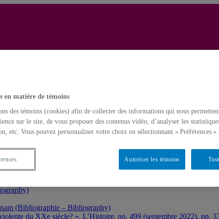
dtables / Entrées de dictionnaire et d’encyclopédie – Dictionary and e
s en matière de témoins
ons des témoins (cookies) afin de collecter des informations qui nous permetten
ience sur le site, de vous proposer des contenus vidéo, d’analyser les statistique
on, etc. Vous pouvez personnaliser votre choix en sélectionnant « Préférences ».
yclopédie – Dictionary and encyclopedia entries
érences
Autoriser les témoins
Tout
chine
iography)
tnam (Bibliographie – Bibliography)
violente du XXe siècle? », L’Histoire, no. 499 (septembre 2022), pp. 3