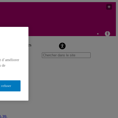
Christopher Goscha
ncyclopedia entries
t d’améliorer
s de
 refuser
3-39.