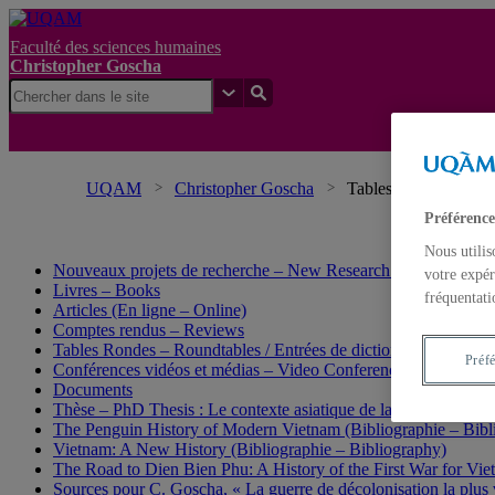
Faculté des sciences humaines
Christopher Goscha
UQAM
Christopher Goscha
Tables Rondes – Roun
Préférence
Nous utilis
Nouveaux projets de recherche – New Research Projects
votre expér
Livres – Books
fréquentati
Articles (En ligne – Online)
Comptes rendus – Reviews
Tables Rondes – Roundtables / Entrées de dictionnaire et d’enc
Préf
Conférences vidéos et médias – Video Conferences and media
Documents
Thèse – PhD Thesis : Le contexte asiatique de la guerre d’Indo
The Penguin History of Modern Vietnam (Bibliographie – Bibl
Vietnam: A New History (Bibliographie – Bibliography)
The Road to Dien Bien Phu: A History of the First War for Vie
Sources pour C. Goscha, « La guerre de décolonisation la plus 