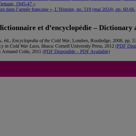
Vietnam, 1945-47 »
urs dans l’armée française », L’Histoire, no. 519 (mai 2024), pp. 60-66.
ictionnaire et d’encyclopédie – Dictionary 
k, éd.,
Encyclopedia of the Cold War
, Londres, Routledge, 2008, pp. 5
cy in Cold War Laos
, Ithaca: Cornell University Press, 2012
(PDF Disp
s: Armand Colin, 2011
(PDF Disponible – PDF Available)