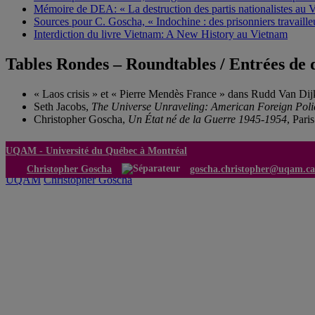
Mémoire de DEA: « La destruction des partis nationalistes au 
Sources pour C. Goscha, « Indochine : des prisonniers travaille
Interdiction du livre Vietnam: A New History au Vietnam
Tables Rondes – Roundtables / Entrées de d
« Laos crisis » et « Pierre Mendès France » dans Rudd Van Dij
Seth Jacobs,
The Universe Unraveling: American Foreign Poli
Christopher Goscha,
Un État né de la Guerre 1945-1954
, Pari
UQAM -
Université du Québec à Montréal
Christopher Goscha
goscha.christopher@uqam.ca
UQAM
Christopher Goscha