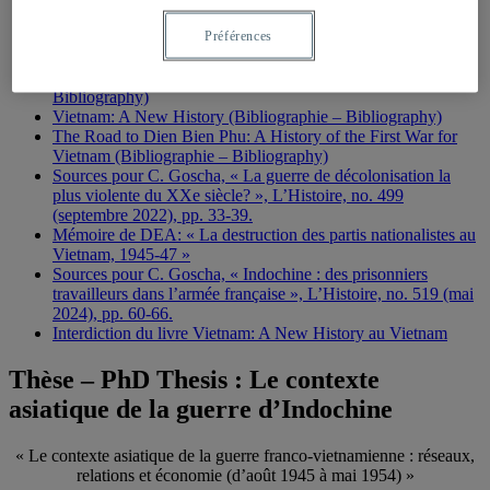
Documents
Préférences
Thèse – PhD Thesis : Le contexte asiatique de la guerre
d’Indochine
The Penguin History of Modern Vietnam (Bibliographie –
Bibliography)
Vietnam: A New History (Bibliographie – Bibliography)
The Road to Dien Bien Phu: A History of the First War for
Vietnam (Bibliographie – Bibliography)
Sources pour C. Goscha, « La guerre de décolonisation la
plus violente du XXe siècle? », L’Histoire, no. 499
(septembre 2022), pp. 33-39.
Mémoire de DEA: « La destruction des partis nationalistes au
Vietnam, 1945-47 »
Sources pour C. Goscha, « Indochine : des prisonniers
travailleurs dans l’armée française », L’Histoire, no. 519 (mai
2024), pp. 60-66.
Interdiction du livre Vietnam: A New History au Vietnam
Thèse – PhD Thesis : Le contexte
asiatique de la guerre d’Indochine
« Le contexte asiatique de la guerre franco-vietnamienne : réseaux,
relations et économie (d’août 1945 à mai 1954) »