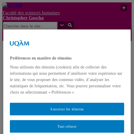
Faculté des sciences humaines
Christopher Goscha
Thèse – PhD Thesis :
Christopher
Le contexte asiatique
Préférences en matière de témoins
UQAM
Goscha
de la guerre
d’Indochine
Nous utilisons des témoins (cookies) afin de collecter des
informations qui nous permettent d’améliorer votre expérience sur
Christopher Goscha
le site, de vous proposer des contenus vidéo, d’analyser les
statistiques de fréquentation, etc. Vous pouvez personnaliser votre
choix en sélectionnant « Préférences ».
Nouveaux projets de recherche – New Research Projects
Livres – Books
Articles (En ligne – Online)
Autoriser les témoins
Comptes rendus – Reviews
Tables Rondes – Roundtables / Entrées de dictionnaire et
d’encyclopédie – Dictionary and encyclopedia entries
Tout refuser
Conférences vidéos et médias – Video Conferences and
media