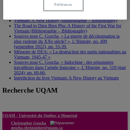
d’Indochine
Préférences
The Penguin History of Modern Vietnam (Bibliographie –
Bibliography)
Vietnam: A New History (Bibliographie – Bibliography)
The Road to Dien Bien Phu: A History of the First War for
Vietnam (Bibliographie – Bibliography)
Sources pour C. Goscha, « La guerre de décolonisation la
plus violente du XXe siècle? », L’Histoire, no. 499
(septembre 2022), pp. 33-39.
Mémoire de DEA: « La destruction des partis nationalistes au
Vietnam, 1945-47 »
Sources pour C. Goscha, « Indochine : des prisonniers
travailleurs dans l’armée française », L’Histoire, no. 519 (mai
2024), pp. 60-66.
Interdiction du livre Vietnam: A New History au Vietnam
Recherche UQAM
UQAM -
Université du Québec à Montréal
Christopher Goscha
goscha.christopher@uqam.ca