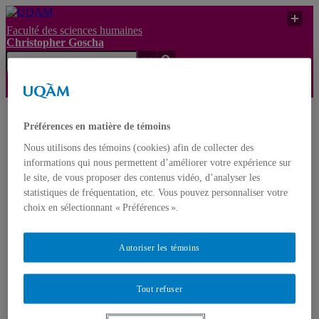
Faculté des sciences humaines
Christopher Goscha
Christopher
Recherche
Préférences en matière de témoins
UQAM
Goscha
UQAM
Nous utilisons des témoins (cookies) afin de collecter des
informations qui nous permettent d’améliorer votre expérience sur
Christopher Goscha
le site, de vous proposer des contenus vidéo, d’analyser les
statistiques de fréquentation, etc. Vous pouvez personnaliser votre
Nouveaux projets de recherche – New Research Projects
choix en sélectionnant « Préférences ».
Livres – Books
Articles (En ligne – Online)
Comptes rendus – Reviews
Autoriser les témoins
Tables Rondes – Roundtables / Entrées de dictionnaire et
d’encyclopédie – Dictionary and encyclopedia entries
Conférences vidéos et médias – Video Conferences and
Tout refuser
media
Documents
Thèse – PhD Thesis : Le contexte asiatique de la guerre